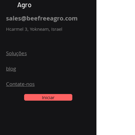
Agro
sales@beefreeagro.com
Hcarmel 3, Yokneam, Israel
Soluções
blog
Contate-nos
Iniciar